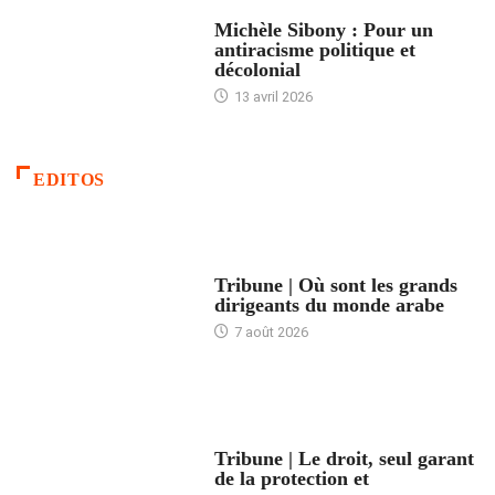
FEMMES
Michèle Sibony : Pour un
antiracisme politique et
décolonial
13 avril 2026
EDITOS
ACCUEIL
Tribune | Où sont les grands
dirigeants du monde arabe
7 août 2026
ACCUEIL
Tribune | Le droit, seul garant
de la protection et