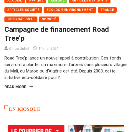
ACCUEIL
AFRIQUE
ALGÉRIE
ARTICLES DÉFILANTS
ARTICLES SOCIÉTÉ
ECOLOGIE ENVIRONNEMENT
FRANCE
INTERNATIONAL
SOCIÉTÉ
Campagne de financement Road
Tree’p
Chloé Juhel
14 mai 2021
Road Tree’p lance un nouvel appel à contribution. Ces fonds
serviront à planter un maximum d’arbres dans plusieurs villages
du Mali, du Maroc ou d’Algérie cet été. Depuis 2008, cette
initiative éco-solidaire pour l’
READ MORE
EN KIOSQUE