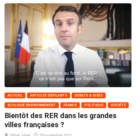
ACCUEIL
ARTICLES DÉFILANTS
DÉBATS & IDÉES
ECOLOGIE ENVIRONNEMENT
FRANCE
POLITIQUE
SOCIÉTÉ
Bientôt des RER dans les grandes
villes françaises ?
Chloé Juhel
28 novembre 2022