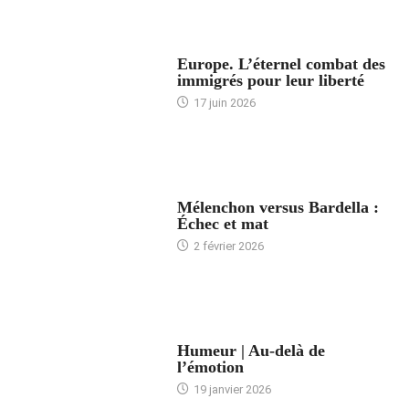
ACCUEIL
Europe. L’éternel combat des
immigrés pour leur liberté
17 juin 2026
ACCUEIL
Mélenchon versus Bardella :
Échec et mat
2 février 2026
ACCUEIL
Humeur | Au-delà de
l’émotion
19 janvier 2026