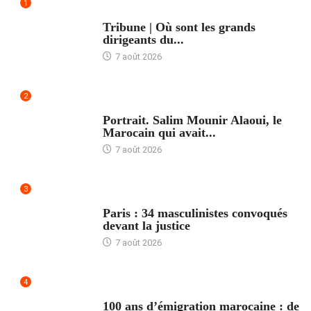
1
ACCUEIL
Tribune | Où sont les grands
dirigeants du...
7 août 2026
2
ACCUEIL
Portrait. Salim Mounir Alaoui, le
Marocain qui avait...
7 août 2026
3
ACCUEIL
Paris : 34 masculinistes convoqués
devant la justice
7 août 2026
4
ACCUEIL
100 ans d’émigration marocaine : de