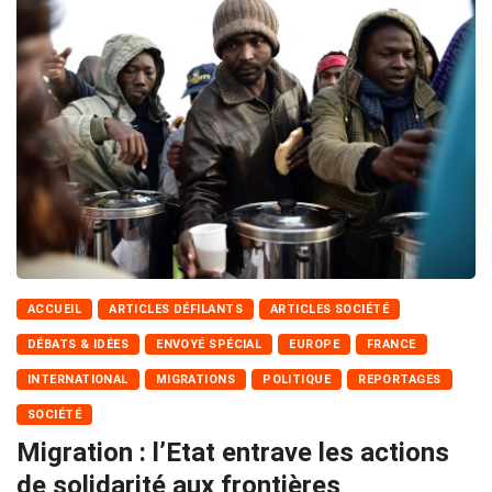
ACCUEIL
ARTICLES DÉFILANTS
ARTICLES SOCIÉTÉ
DÉBATS & IDÉES
ENVOYÉ SPÉCIAL
EUROPE
FRANCE
INTERNATIONAL
MIGRATIONS
POLITIQUE
REPORTAGES
SOCIÉTÉ
Migration : l’Etat entrave les actions
de solidarité aux frontières