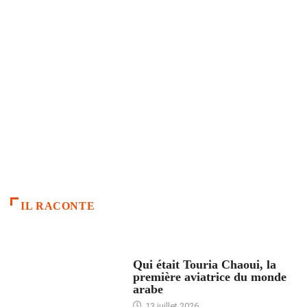
IL RACONTE
ARTICLES CULTURE
Qui était Touria Chaoui, la
première aviatrice du monde
arabe
13 juillet 2026