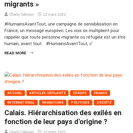
migrants »
Charly Célinain
22 mars 2022
#HumainsAvantTout, une campagne de sensibilisation en
France, un message européen. Les voix se multiplient pour
rappeler que toute personne migrante ou réfugiée est un être
humain, avant tout. #HumainsAvantTout, c’
READ MORE
ACCUEIL
ARTICLES DÉFILANTS
EUROPE
FRANCE
INTERNATIONAL
MIGRATIONS
POLITIQUE
SOCIÉTÉ
Calais. Hiérarchisation des exilés en
fonction de leur pays d’origine ?
Charly Célinain
15 mars 2022