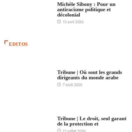
Michèle Sibony : Pour un
antiracisme politique et
décolonial
13 avril 2026
EDITOS
ACCUEIL
Tribune | Où sont les grands
dirigeants du monde arabe
7 août 2026
ACCUEIL
Tribune | Le droit, seul garant
de la protection et
21 juillet 2026