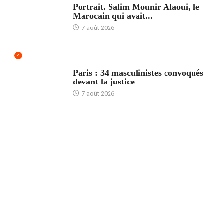
Portrait. Salim Mounir Alaoui, le
Marocain qui avait...
7 août 2026
4
ACCUEIL
Paris : 34 masculinistes convoqués
devant la justice
7 août 2026