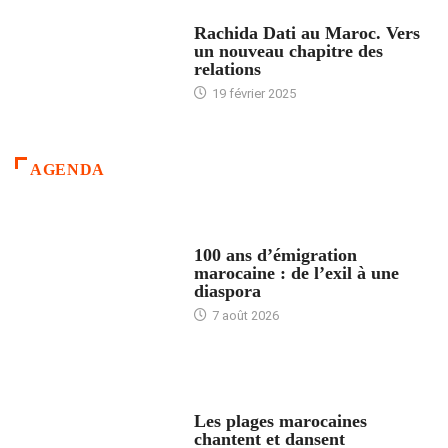
24 HEURES AVEC
Rachida Dati au Maroc. Vers
un nouveau chapitre des
relations
19 février 2025
AGENDA
ACCUEIL
100 ans d’émigration
marocaine : de l’exil à une
diaspora
7 août 2026
ACCUEIL
Les plages marocaines
chantent et dansent