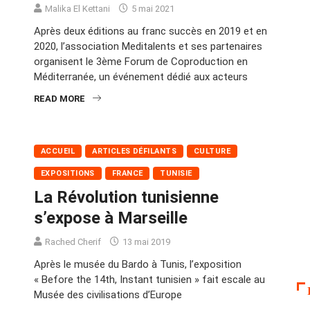
Malika El Kettani
5 mai 2021
Après deux éditions au franc succès en 2019 et en
2020, l’association Meditalents et ses partenaires
organisent le 3ème Forum de Coproduction en
Méditerranée, un événement dédié aux acteurs
READ MORE
ACCUEIL
ARTICLES DÉFILANTS
CULTURE
EXPOSITIONS
FRANCE
TUNISIE
La Révolution tunisienne
s’expose à Marseille
Rached Cherif
13 mai 2019
Après le musée du Bardo à Tunis, l’exposition
« Before the 14th, Instant tunisien » fait escale au
Musée des civilisations d’Europe