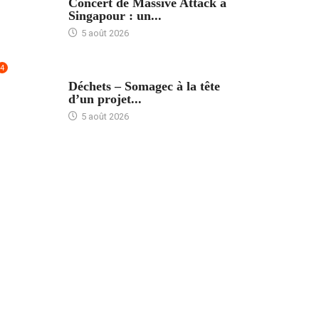
Concert de Massive Attack à
Singapour : un...
5 août 2026
4
ACCUEIL
Déchets – Somagec à la tête
d’un projet...
5 août 2026