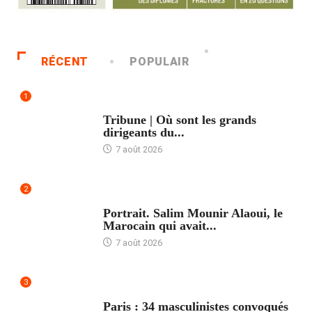
RÉCENT
POPULAIR
1
ACCUEIL
Tribune | Où sont les grands
dirigeants du...
7 août 2026
2
ACCUEIL
Portrait. Salim Mounir Alaoui, le
Marocain qui avait...
7 août 2026
3
ACCUEIL
Paris : 34 masculinistes convoqués