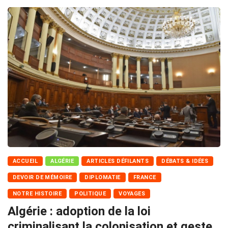
ACCUEIL
ALGÉRIE
ARTICLES DÉFILANTS
DÉBATS & IDÉES
DEVOIR DE MÉMOIRE
DIPLOMATIE
FRANCE
NOTRE HISTOIRE
POLITIQUE
VOYAGES
Algérie : adoption de la loi
criminalisant la colonisation et geste