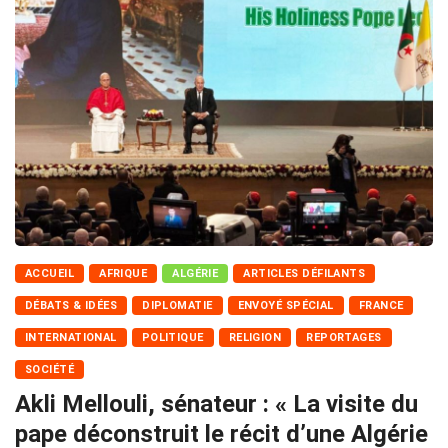
ACCUEIL
AFRIQUE
ALGÉRIE
ARTICLES DÉFILANTS
DÉBATS & IDÉES
DIPLOMATIE
ENVOYÉ SPÉCIAL
FRANCE
INTERNATIONAL
POLITIQUE
RELIGION
REPORTAGES
SOCIÉTÉ
Akli Mellouli, sénateur : « La visite du
pape déconstruit le récit d’une Algérie