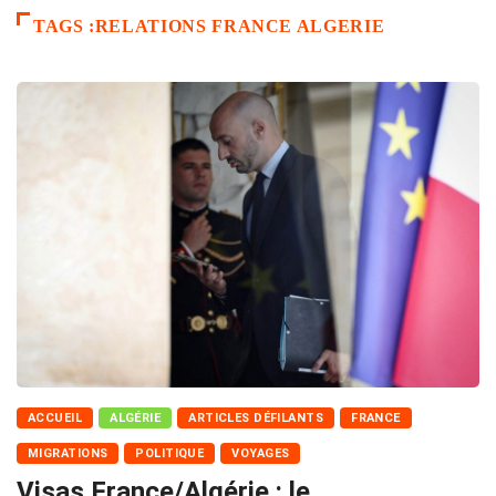
TAGS :RELATIONS FRANCE ALGERIE
ACCUEIL
ALGÉRIE
ARTICLES DÉFILANTS
FRANCE
MIGRATIONS
POLITIQUE
VOYAGES
Visas France/Algérie : le