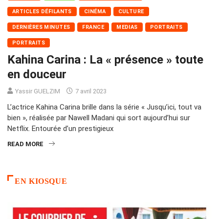
ARTICLES DÉFILANTS
CINÉMA
CULTURE
DERNIÈRES MINUTES
FRANCE
MEDIAS
PORTRAITS
PORTRAITS
Kahina Carina : La « présence » toute
en douceur
Yassir GUELZIM
7 avril 2023
L’actrice Kahina Carina brille dans la série « Jusqu’ici, tout va
bien », réalisée par Nawell Madani qui sort aujourd’hui sur
Netflix. Entourée d’un prestigieux
READ MORE
EN KIOSQUE