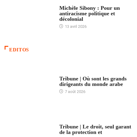
FEMMES
Michèle Sibony : Pour un
antiracisme politique et
décolonial
13 avril 2026
EDITOS
ACCUEIL
Tribune | Où sont les grands
dirigeants du monde arabe
7 août 2026
ACCUEIL
Tribune | Le droit, seul garant
de la protection et