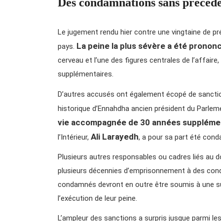
Des condamnations sans précéde
Le jugement rendu hier contre une vingtaine de pré
La peine la plus sévère a été pron
pays.
cerveau et l’une des figures centrales de l’affair
supplémentaires.
D’autres accusés ont également écopé de sanct
historique d’Ennahdha ancien président du Parlemen
vie accompagnée de 30 années suppléme
Ali Larayedh
l’Intérieur,
, a pour sa part été co
Plusieurs autres responsables ou cadres liés au do
plusieurs décennies d’emprisonnement à des conda
condamnés devront en outre être soumis à une su
l’exécution de leur peine.
L’ampleur des sanctions a surpris jusque parmi le