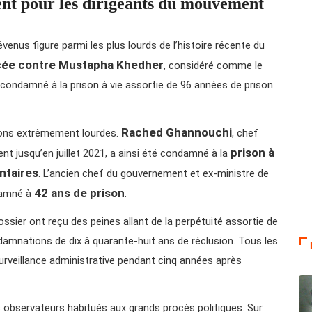
nt pour les dirigeants du mouvement
venus figure parmi les plus lourds de l’histoire récente du
oncée contre Mustapha Khedher
, considéré comme le
e, condamné à la prison à vie assortie de 96 années de prison
Rached Ghannouchi
ions extrêmement lourdes.
, chef
prison à
t jusqu’en juillet 2021, a ainsi été condamné à la
ntaires
. L’ancien chef du gouvernement et ex-ministre de
42 ans de prison
ndamné à
.
ssier ont reçu des peines allant de la perpétuité assortie de
mnations de dix à quarante-huit ans de réclusion. Tous les
rveillance administrative pendant cinq années après
s observateurs habitués aux grands procès politiques. Sur