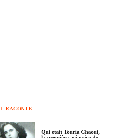
IL RACONTE
ARTICLES CULTURE
Qui était Touria Chaoui,
la première aviatrice du