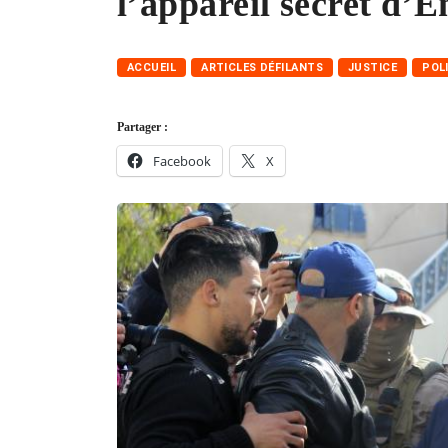
l’appareil secret d’
ACCUEIL
ARTICLES DÉFILANTS
JUSTICE
POL
Partager :
Facebook
X