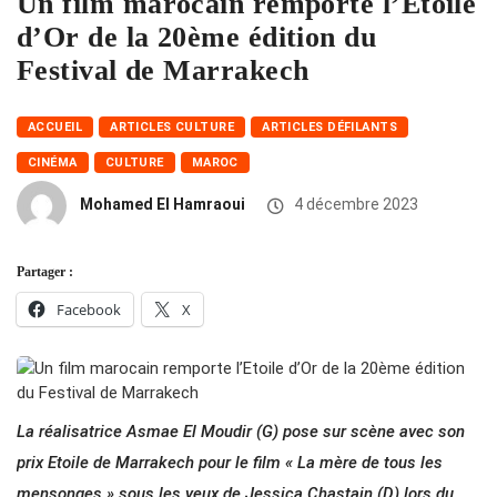
Un film marocain remporte l’Etoile
d’Or de la 20ème édition du
Festival de Marrakech
ACCUEIL
ARTICLES CULTURE
ARTICLES DÉFILANTS
CINÉMA
CULTURE
MAROC
Mohamed El Hamraoui
4 décembre 2023
Partager :
Facebook
X
La réalisatrice Asmae El Moudir (G) pose sur scène avec son
prix Etoile de Marrakech pour le film « La mère de tous les
mensonges » sous les yeux de Jessica Chastain (D) lors du