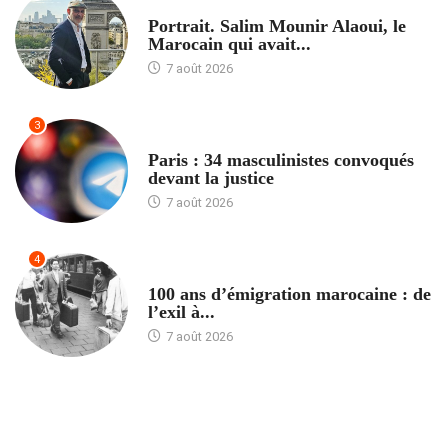
ACCUEIL
Portrait. Salim Mounir Alaoui, le
Marocain qui avait...
7 août 2026
3
ACCUEIL
Paris : 34 masculinistes convoqués
devant la justice
7 août 2026
4
ACCUEIL
100 ans d’émigration marocaine : de
l’exil à...
7 août 2026