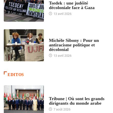
Tsedek : une judéité
décoloniale face à Gaza
13 avril 2026
FEMMES
Michèle Sibony : Pour un
antiracisme politique et
décolonial
13 avril 2026
EDITOS
ACCUEIL
Tribune | Où sont les grands
dirigeants du monde arabe
7 août 2026