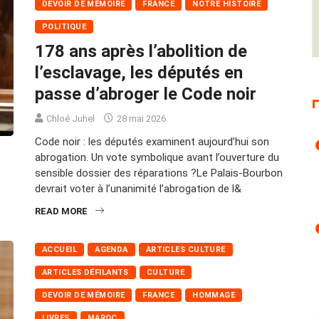
DEVOIR DE MÉMOIRE
FRANCE
NOTRE HISTOIRE
POLITIQUE
178 ans après l’abolition de
l’esclavage, les députés en
passe d’abroger le Code noir
Chloé Juhel
28 mai 2026
Code noir : les députés examinent aujourd’hui son
abrogation. Un vote symbolique avant l’ouverture du
sensible dossier des réparations ?Le Palais-Bourbon
devrait voter à l’unanimité l’abrogation de l&
READ MORE
ACCUEIL
AGENDA
ARTICLES CULTURE
ARTICLES DÉFILANTS
CULTURE
DEVOIR DE MÉMOIRE
FRANCE
HOMMAGE
LIVRES
MAROC