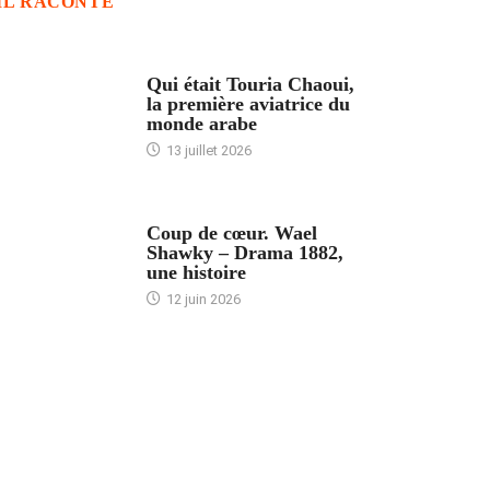
IL RACONTE
ARTICLES CULTURE
Qui était Touria Chaoui,
la première aviatrice du
monde arabe
13 juillet 2026
ACCUEIL
Coup de cœur. Wael
Shawky – Drama 1882,
une histoire
12 juin 2026