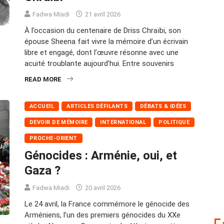
Fadwa Miadi
21 avril 2026
À l’occasion du centenaire de Driss Chraïbi, son
épouse Sheena fait vivre la mémoire d’un écrivain
libre et engagé, dont l’œuvre résonne avec une
acuité troublante aujourd’hui. Entre souvenirs
READ MORE
ACCUEIL
ARTICLES DÉFILANTS
DÉBATS & IDÉES
DEVOIR DE MÉMOIRE
INTERNATIONAL
POLITIQUE
PROCHE-ORIENT
Génocides : Arménie, oui, et
Gaza ?
Fadwa Miadi
20 avril 2026
Le 24 avril, la France commémore le génocide des
Arméniens, l’un des premiers génocides du XXe