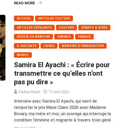
READ MORE
ACCUEIL
ARTICLES CULTURE
ARTICLES DÉFILANTS
CULTURE
DÉBATS & IDÉES
DEVOIR DE MÉMOIRE
FEMMES
FRANCE
IL RACONTE
LIVRES
MÉMOIRE D'IMMIGRATION
MAROC
Samira El Ayachi : « Écrire pour
transmettre ce qu’elles n’ont
pas pu dire »
Fadwa Miadi
17 avril 2026
Interview avec Samira El Ayachi, qui vient de
remporter le prix Marie Claire 2026 avec Madame
Bovary, ma mère et moi, un ouvrage qui interroge la
condition féminine et migrante à travers trois géné