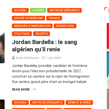
ACCUEIL
ALGÉRIE
ARTICLES DÉFILANTS
DEVOIR DE MÉMOIRE
FRANCE
MÉMOIRE D'IMMIGRATION
MIGRATIONS
POLITIQUE
SOCIÉTÉ
Jordan Bardella : le sang
algérien qu’il renie
Nadir Dendoune
1 juin 2026
Jordan Bardella, possible candidat de l’extrême
droite pour l’élection présidentielle de 2027,
construit sa carrière sur le rejet de l’immigration.
Son arrière-grand-père était un immigré kabyle.
READ MORE
ACCUEIL
ARTICLES DÉFILANTS
DÉBATS & IDÉES