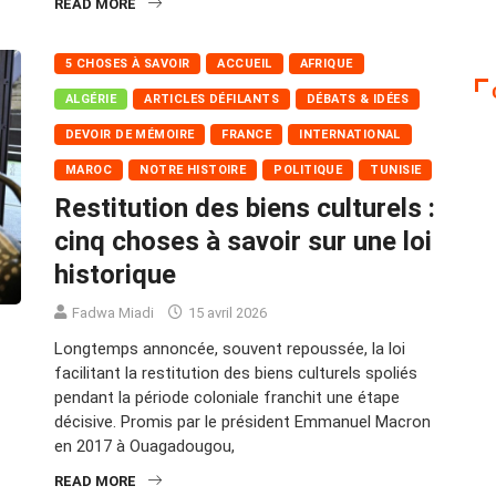
READ MORE
5 CHOSES À SAVOIR
ACCUEIL
AFRIQUE
ALGÉRIE
ARTICLES DÉFILANTS
DÉBATS & IDÉES
DEVOIR DE MÉMOIRE
FRANCE
INTERNATIONAL
MAROC
NOTRE HISTOIRE
POLITIQUE
TUNISIE
Restitution des biens culturels :
cinq choses à savoir sur une loi
historique
Fadwa Miadi
15 avril 2026
Longtemps annoncée, souvent repoussée, la loi
facilitant la restitution des biens culturels spoliés
pendant la période coloniale franchit une étape
décisive. Promis par le président Emmanuel Macron
en 2017 à Ouagadougou,
READ MORE