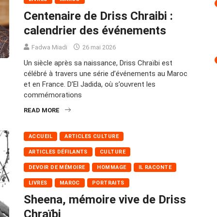
Centenaire de Driss Chraibi :
calendrier des événements
Fadwa Miadi
26 mai 2026
Un siècle après sa naissance, Driss Chraïbi est
célébré à travers une série d’événements au Maroc
et en France. D’El Jadida, où s’ouvrent les
commémorations
READ MORE
ACCUEIL
ARTICLES CULTURE
ARTICLES DÉFILANTS
CULTURE
DEVOIR DE MÉMOIRE
HOMMAGE
IL RACONTE
LIVRES
MAROC
PORTRAITS
Sheena, mémoire vive de Driss
Chraïbi