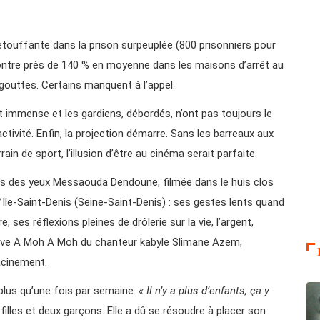
r étouffante dans la prison surpeuplée (800 prisonniers pour
contre près de 140 % en moyenne dans les maisons d’arrêt au
gouttes. Certains manquent à l’appel.
st immense et les gardiens, débordés, n’ont pas toujours le
activité. Enfin, la projection démarre. Sans les barreaux aux
rain de sport, l’illusion d’être au cinéma serait parfaite.
pas des yeux Messaouda Dendoune, filmée dans le huis clos
’Ile-Saint-Denis (Seine-Saint-Denis) : ses gestes lents quand
e, ses réflexions pleines de drôlerie sur la vie, l’argent,
élève A Moh A Moh du chanteur kabyle Slimane Azem,
acinement.
t plus qu’une fois par semaine.
« Il n’y a plus d’enfants, ça y
t filles et deux garçons. Elle a dû se résoudre à placer son