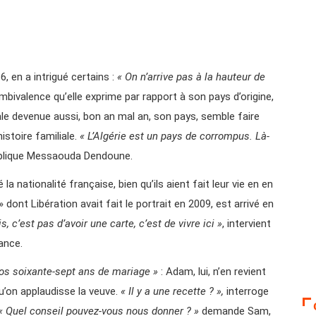
, en a intrigué certains :
« On n’arrive pas à la hauteur de
ambivalence qu’elle exprime par rapport à son pays d’origine,
le devenue aussi, bon an mal an, son pays, semble faire
istoire familiale.
« L’Algérie est un pays de corrompus. Là-
xplique Messaouda Dendoune.
a nationalité française, bien qu’ils aient fait leur vie en en
ont Libération avait fait le portrait en 2009, est arrivé en
s, c’est pas d’avoir une carte, c’est de vivre ici »
, intervient
ance.
vos soixante-sept ans de mariage »
: Adam, lui, n’en revient
u’on applaudisse la veuve.
« Il y a une recette ? »,
interroge
« Quel conseil pouvez-vous nous donner ? »
demande Sam,