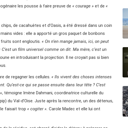
ctogénaire les pousse à faire preuve de
« courage »
et de
«
 chips, de cacahuètes et d’Oasis, a été dressé dans un coin
 mains vides : elle a apporté un gros paquet de bonbons
fruits sont engloutis.
« On n’en mange jamais, ici, on peut
« C’est un film universel comme on dit. Ma mère, c’est un
oune en introduisant la projection. Il ne croyait pas si bien
ous.
re de regagner les cellules.
« Ils vivent des choses intenses
ent. Qu’est-ce qui se passe ensuite dans leur tête ? C’est
 »
, témoigne Imène Dahmani, coordinatrice culturelle du
Spip) du Val-d’Oise. Juste après la rencontre, un des détenus,
 le faisait trop
« cogiter ».
Carole Madec et elle lui ont