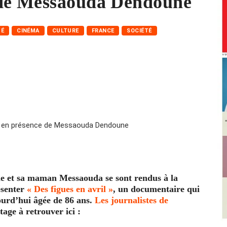
 de Messaouda Dendoune
TÉ
CINÉMA
CULTURE
FRANCE
SOCIÉTÉ
ne et sa maman Messaouda se sont rendus à la
ésenter
« Des figues en avril »
, un documentaire qui
jourd’hui âgée de 86 ans.
Les journalistes de
age à retrouver ici :