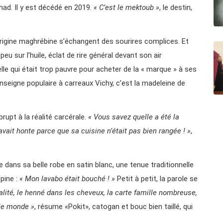
had. Il y est décédé en 2019.
« C’est le mektoub »
, le destin,
’origine maghrébine s’échangent des sourires complices. Et
peu sur l’huile, éclat de rire général devant son air
lle qui était trop pauvre pour acheter de la « marque » à ses
enseigne populaire à carreaux Vichy, c’est la madeleine de
rupt à la réalité carcérale.
« Vous savez quelle a été la
avait honte parce que sa cuisine n’était pas bien rangée ! »
,
ne dans sa belle robe en satin blanc, une tenue traditionnelle
opine :
« Mon lavabo était bouché ! »
Petit à petit, la parole se
alité, le henné dans les cheveux, la carte famille nombreuse,
 le monde »
, résume «Pokit», catogan et bouc bien taillé, qui