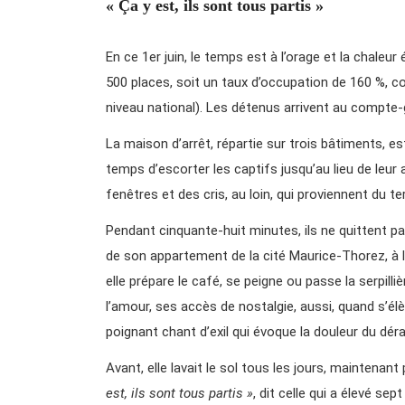
« Ça y est, ils sont tous partis »
En ce 1er juin, le temps est à l’orage et la chaleu
500 places, soit un taux d’occupation de 160 %, 
niveau national). Les détenus arrivent au compte-
La maison d’arrêt, répartie sur trois bâtiments, e
temps d’escorter les captifs jusqu’au lieu de leur 
fenêtres et des cris, au loin, qui proviennent du ter
Pendant cinquante-huit minutes, ils ne quittent 
de son appartement de la cité Maurice-Thorez, à l
elle prépare le café, se peigne ou passe la serpillièr
l’amour, ses accès de nostalgie, aussi, quand s’
poignant chant d’exil qui évoque la douleur du dér
Avant, elle lavait le sol tous les jours, maintenan
est, ils sont tous partis »
, dit celle qui a élevé sep