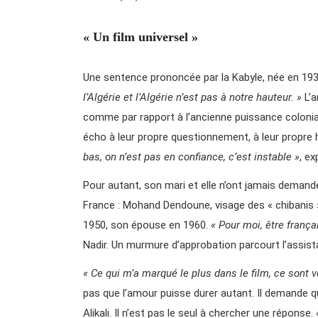
« Un film universel »
Une sentence prononcée par la Kabyle, née en 1936
l’Algérie et l’Algérie n’est pas à notre hauteur. »
L’
comme par rapport à l’ancienne puissance colonia
écho à leur propre questionnement, à leur propre h
bas, on n’est pas en confiance, c’est instable »
, e
Pour autant, son mari et elle n’ont jamais demandé l
France : Mohand Dendoune, visage des « chibanis » d
1950, son épouse en 1960.
« Pour moi, être françai
Nadir. Un murmure d’approbation parcourt l’assist
« Ce qui m’a marqué le plus dans le film, ce sont 
pas que l’amour puisse durer autant. Il demande q
Alikali. Il n’est pas le seul à chercher une réponse.