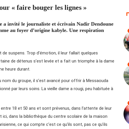
ur « faire bouger les lignes »
e a invité le journaliste et écrivain Nadir Dendoune
mme au foyer d’origine kabyle. Une respiration
de suspens. Trop d’émotion, il leur fallait quelques
gtaine de détenus s’est levée et a fait un triomphe à la dame
une heure durant.
u nom du groupe, il s’est avancé pour offrir à Messaouda
nné par leurs soins. La vieille dame a rougi, peu habituée à
nt entre 18 et 50 ans et sont prévenus, dans l’attente de leur
ici, dans la bibliothèque du centre scolaire de la maison
risienne, ce qui compte c’est ce qu’ils sont, pas ce qu’ils