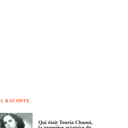
IL RACONTE
ARTICLES CULTURE
Qui était Touria Chaoui,
la première aviatrice du