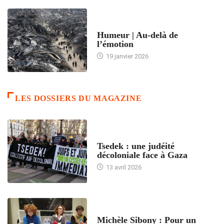
ACCUEIL
Humeur | Au-delà de
l’émotion
19 janvier 2026
LES DOSSIERS DU MAGAZINE
FRANCE
Tsedek : une judéité
décoloniale face à Gaza
13 avril 2026
FEMMES
Michèle Sibony : Pour un