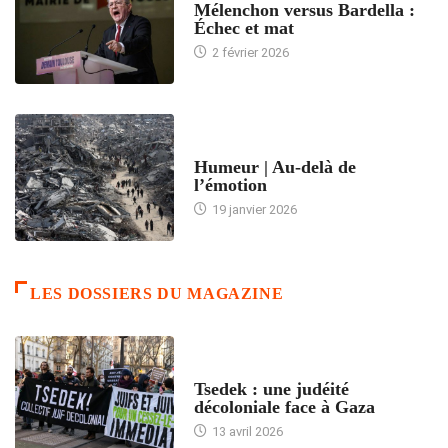
Mélenchon versus Bardella :
Échec et mat
2 février 2026
ACCUEIL
Humeur | Au-delà de
l’émotion
19 janvier 2026
LES DOSSIERS DU MAGAZINE
FRANCE
Tsedek : une judéité
décoloniale face à Gaza
13 avril 2026