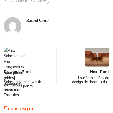
inondations
Libye
Rached Cherif
Previous Post
Next Post
[Vidéo]
Lauréats du Prix du
Sahmaoui/Longsworth :
design de l’Institut du…
trouver des ponts
musicaux
EN KIOSQUE