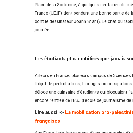
Place de la Sorbonne, à quelques centaines de mèt
France (UEJF) tient pendant une bonne partie de la 
dont le dessinateur Joann Sfar (« Le chat du rabbi
journée.
Les étudiants plus mobilisés que jamais sur
Ailleurs en France, plusieurs campus de Sciences 
l’objet de perturbations, blocages ou occupations p
délogé une quinzaine d’étudiants qui bloquaient l’ac
encore l’entrée de l’ESJ (l’école de journalisme de L
Lire aussi >>
La mobilisation pro-palestin
françaises
Aux États-Unis, les campus d’une quarantaine d’u