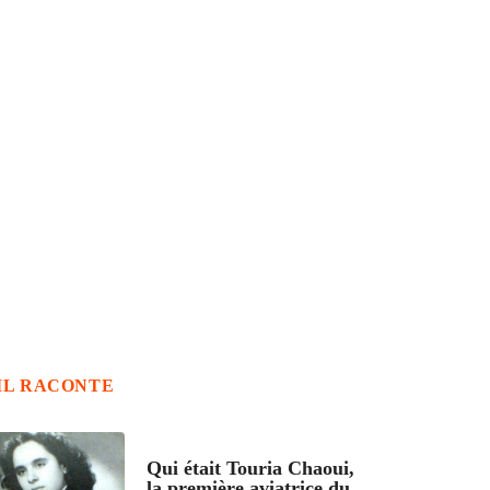
IL RACONTE
ARTICLES CULTURE
Qui était Touria Chaoui,
la première aviatrice du