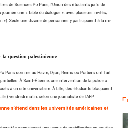
res de Sciences Po Paris, l’Union des étudiants juifs de
journée une « table du dialogue », avec plusieurs invités,
n »). Seule une dizaine de personnes y participaient à la mi-
 la question palestinienne
Po Paris comme au Havre, Dijon, Reims ou Poitiers ont fait
artielles. À Saint-Étienne, une intervention de la police a
cès à un site universitaire. À Lille, des étudiants bloquaient
ille) vendredi matin, selon une journaliste de l’AFP.
ienne s’étend dans les universités américaines et
niversités connaissent une vague de mobilisation en soutien