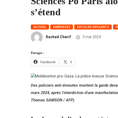
Sciences Po Paris al
s’étend
ACCUEIL
AMÉRIQUES
ARTICLES DÉFILANTS
F
Rached Cherif
3 mai 2024
Partager :
Facebook
X
Des policiers anti-émeutes montent la garde devant 
mars 2024, après l’interdiction d’une manifestatio
Thomas SAMSON / AFP)