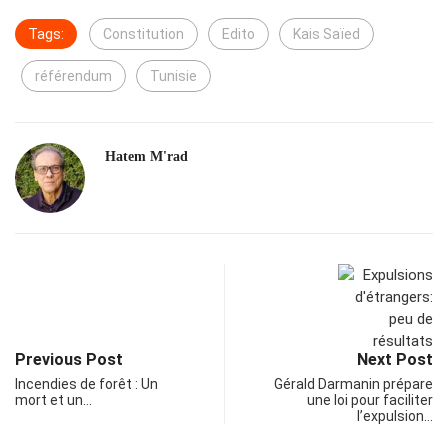
Tags:
Constitution
Edito
Kais Saïed
référendum
Tunisie
Hatem M'rad
Previous Post
Next Post
Incendies de forêt : Un
Gérald Darmanin prépare
mort et un…
une loi pour faciliter
l’expulsion…