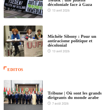
décoloniale face à Gaza
13 avril 2026
FEMMES
Michèle Sibony : Pour un
antiracisme politique et
décolonial
13 avril 2026
EDITOS
ACCUEIL
Tribune | Où sont les grands
dirigeants du monde arabe
7 août 2026