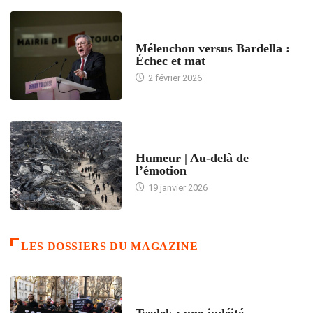
ACCUEIL
Mélenchon versus Bardella :
Échec et mat
2 février 2026
ACCUEIL
Humeur | Au-delà de
l’émotion
19 janvier 2026
LES DOSSIERS DU MAGAZINE
FRANCE
Tsedek : une judéité