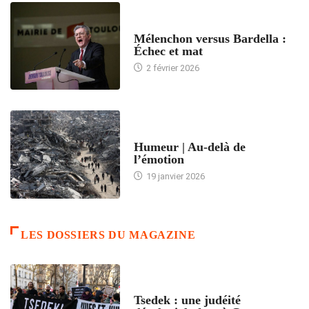
ACCUEIL
Mélenchon versus Bardella :
Échec et mat
2 février 2026
ACCUEIL
Humeur | Au-delà de
l’émotion
19 janvier 2026
LES DOSSIERS DU MAGAZINE
FRANCE
Tsedek : une judéité