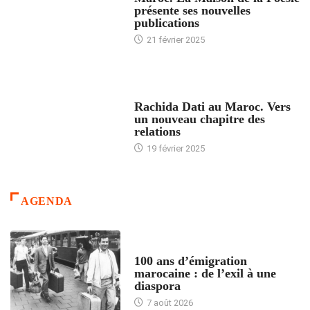
présente ses nouvelles
publications
21 février 2025
24 HEURES AVEC
Rachida Dati au Maroc. Vers
un nouveau chapitre des
relations
19 février 2025
AGENDA
ACCUEIL
100 ans d’émigration
marocaine : de l’exil à une
diaspora
7 août 2026