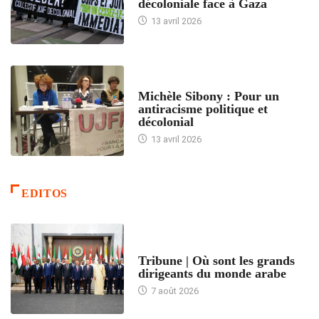
décoloniale face à Gaza
13 avril 2026
FEMMES
Michèle Sibony : Pour un
antiracisme politique et
décolonial
13 avril 2026
EDITOS
ACCUEIL
Tribune | Où sont les grands
dirigeants du monde arabe
7 août 2026