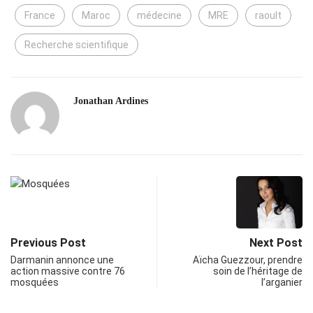
France
Maroc
médecine
MRE
raoult
Recherche scientifique
Jonathan Ardines
Previous Post
Next Post
Darmanin annonce une
Aïcha Guezzour, prendre
action massive contre 76
soin de l’héritage de
mosquées
l’arganier