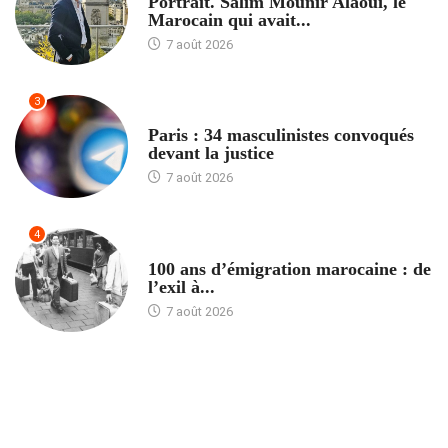
Portrait. Salim Mounir Alaoui, le
Marocain qui avait...
7 août 2026
3
ACCUEIL
Paris : 34 masculinistes convoqués
devant la justice
7 août 2026
4
ACCUEIL
100 ans d’émigration marocaine : de
l’exil à...
7 août 2026