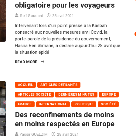
obligatoire pour les voyageurs
Seif Soudani
28 avril 2021
Intervenant lors d’un point presse à la Kasbah
consacré aux nouvelles mesures anti Covid, la
porte-parole de la présidence du gouvernement,
Hasna Ben Slimane, a déclaré aujourd’hui 28 avril que
la situation épidé
READ MORE
ACCUEIL
ARTICLES DÉFILANTS
ARTICLES SOCIÉTÉ
DERNIÈRES MINUTES
EUROPE
FRANCE
INTERNATIONAL
POLITIQUE
SOCIÉTÉ
Des reconfinements de moins
en moins respectés en Europe
Yassir GUELZIM
28 avril 2021