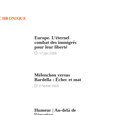
CHRONIQUE
ACCUEIL
Europe. L’éternel
combat des immigrés
pour leur liberté
17 juin 2026
ACCUEIL
Mélenchon versus
Bardella : Échec et mat
2 février 2026
ACCUEIL
Humeur | Au-delà de
l’émotion