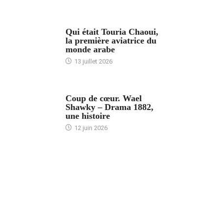
ARTICLES CULTURE
Qui était Touria Chaoui,
la première aviatrice du
monde arabe
13 juillet 2026
ACCUEIL
Coup de cœur. Wael
Shawky – Drama 1882,
une histoire
12 juin 2026