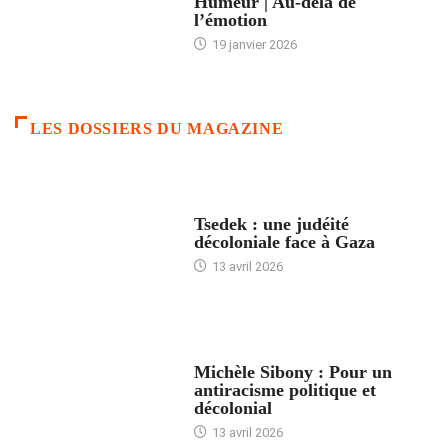
Humeur | Au-delà de
l’émotion
19 janvier 2026
LES DOSSIERS DU MAGAZINE
FRANCE
Tsedek : une judéité
décoloniale face à Gaza
13 avril 2026
FEMMES
Michèle Sibony : Pour un
antiracisme politique et
décolonial
13 avril 2026