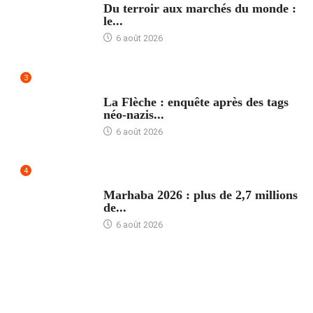
Du terroir aux marchés du monde :
le...
6 août 2026
3
ACCUEIL
La Flèche : enquête après des tags
néo-nazis...
6 août 2026
4
ACCUEIL
Marhaba 2026 : plus de 2,7 millions
de...
6 août 2026