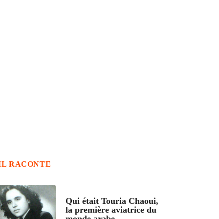
IL RACONTE
ARTICLES CULTURE
Qui était Touria Chaoui,
la première aviatrice du
monde arabe