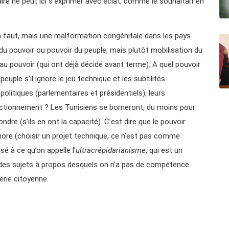
ire ne peut ici s’exprimer avec éclat, comme le souhaitait en
s’en faut, mais une malformation congénitale dans les pays
e du pouvoir ou pouvoir du peuple, mais plutôt mobilisation du
au pouvoir (qui ont déjà décidé avant terme). A quel pouvoir
peuple s’il ignore le jeu technique et les subtilités
olitiques (parlementaires et présidentiels), leurs
onctionnement ? Les Tunisiens se borneront, du moins pour
ndre (s’ils en ont la capacité). C’est dire que le pouvoir
ignore (choisir un projet technique, ce n’est pas comme
é à ce qu’on appelle l’
ultracrépidarianisme
, qui est un
des sujets à propos desquels on n’a pas de compétence
erie citoyenne.