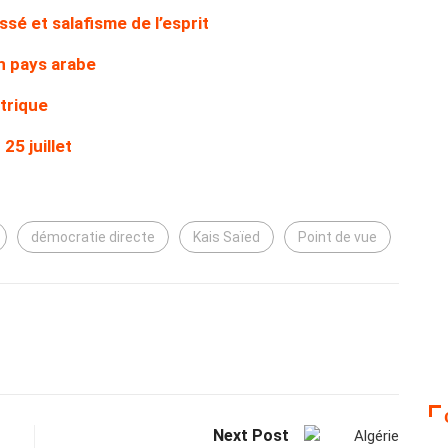
ssé et salafisme de l’esprit
n pays arabe
trique
25 juillet
démocratie directe
Kais Saïed
Point de vue
Next Post