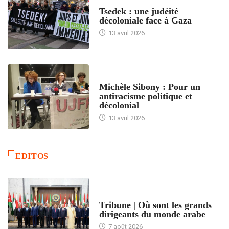
FRANCE
Tsedek : une judéité
décoloniale face à Gaza
13 avril 2026
FEMMES
Michèle Sibony : Pour un
antiracisme politique et
décolonial
13 avril 2026
EDITOS
ACCUEIL
Tribune | Où sont les grands
dirigeants du monde arabe
7 août 2026