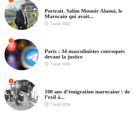
2
ACCUEIL
Portrait. Salim Mounir Alaoui, le
Marocain qui avait...
7 août 2026
3
ACCUEIL
Paris : 34 masculinistes convoqués
devant la justice
7 août 2026
4
ACCUEIL
100 ans d’émigration marocaine : de
l’exil à...
7 août 2026