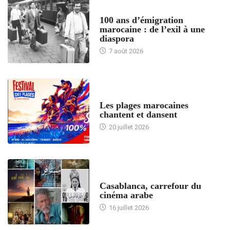
ACCUEIL
100 ans d’émigration
marocaine : de l’exil à une
diaspora
7 août 2026
ACCUEIL
Les plages marocaines
chantent et dansent
20 juillet 2026
ACCUEIL
Casablanca, carrefour du
cinéma arabe
16 juillet 2026