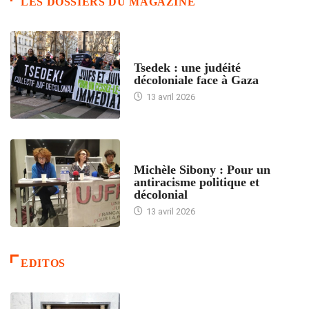
LES DOSSIERS DU MAGAZINE
FRANCE
Tsedek : une judéité
décoloniale face à Gaza
13 avril 2026
FEMMES
Michèle Sibony : Pour un
antiracisme politique et
décolonial
13 avril 2026
EDITOS