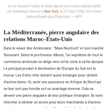
Le roi Hassan II salue la foule depuis une voiture décapotable
sur Broadway Avenue à
New York
, le 27 mars 1963, lors d’une
visite officielle aux États-Unis. — AFP
La Méditerranée, pierre angulaire des
relations Maroc–États-Unis
Dans le viseur des Américains : “Mare Nostrum” et son marché
florissant. Selon le professeur Allison, “un septième de tout le
commerce américain se dirige vers cette zone à cette époque.
Le principal produit à destination de l’Europe du Sud est la
morue. Les Etats-Unis doivent aussi échanger pour obtenir
d’autres biens. Or, avoir une puissance en Afrique du Nord qui
ne leur soit pas hostile est un avantage énorme. Cela va
devenir une pierre angulaire de leur politique étrangère. Ils vont
chercher à obtenir un accès pour leurs marchands à d’autres