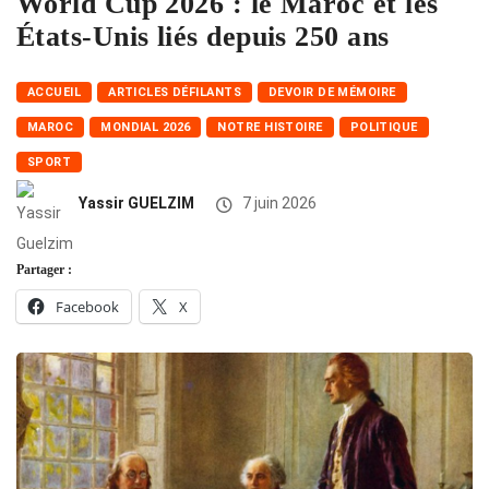
World Cup 2026 : le Maroc et les
États-Unis liés depuis 250 ans
ACCUEIL
ARTICLES DÉFILANTS
DEVOIR DE MÉMOIRE
MAROC
MONDIAL 2026
NOTRE HISTOIRE
POLITIQUE
SPORT
Yassir GUELZIM
7 juin 2026
Partager :
Facebook
X