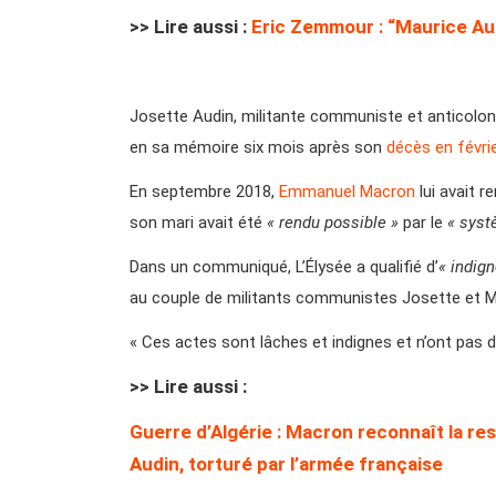
>> Lire aussi :
Eric Zemmour : “Maurice Aud
Josette Audin, militante communiste et anticolonia
en sa mémoire six mois après son
décès en févri
En septembre 2018,
Emmanuel Macron
lui avait r
son mari avait été
« rendu possible »
par le
« syst
Dans un communiqué, L’Élysée a qualifié d’
« indign
au couple de militants communistes Josette et Ma
« Ces actes sont lâches et indignes et n’ont pas 
>> Lire aussi :
Guerre d’Algérie : Macron reconnaît la res
Audin, torturé par l’armée française