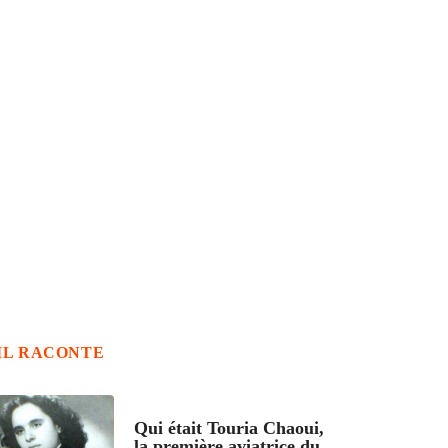
IL RACONTE
ARTICLES CULTURE
Qui était Touria Chaoui,
la première aviatrice du