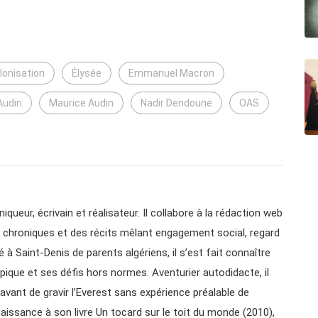
lonisation
Élysée
Emmanuel Macron
Audin
Maurice Audin
Nadir Dendoune
OAS
queur, écrivain et réalisateur. Il collabore à la rédaction web
des chroniques et des récits mêlant engagement social, regard
é à Saint-Denis de parents algériens, il s’est fait connaître
pique et ses défis hors normes. Aventurier autodidacte, il
vant de gravir l’Everest sans expérience préalable de
aissance à son livre Un tocard sur le toit du monde (2010),