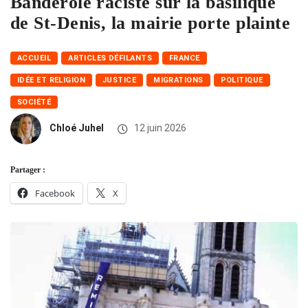
Banderole raciste sur la basilique
de St-Denis, la mairie porte plainte
ACCUEIL
ARTICLES DÉFILANTS
FRANCE
IDÉE ET RELIGION
JUSTICE
MIGRATIONS
POLITIQUE
SOCIÉTÉ
Chloé Juhel
12 juin 2026
Partager :
Facebook
X