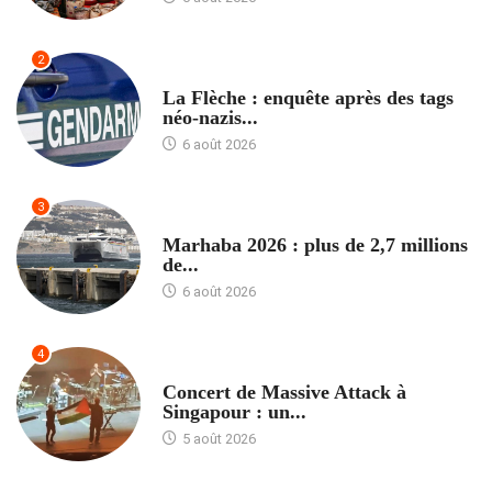
2
ACCUEIL
La Flèche : enquête après des tags
néo-nazis...
6 août 2026
3
ACCUEIL
Marhaba 2026 : plus de 2,7 millions
de...
6 août 2026
4
ACCUEIL
Concert de Massive Attack à
Singapour : un...
5 août 2026