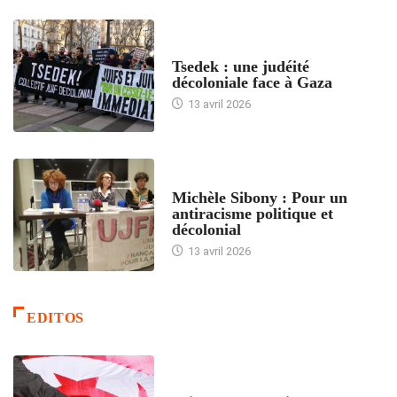
FRANCE
Tsedek : une judéité
décoloniale face à Gaza
13 avril 2026
FEMMES
Michèle Sibony : Pour un
antiracisme politique et
décolonial
13 avril 2026
EDITOS
ACCUEIL