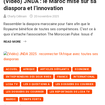
(Vidéo) JNDA : le Maroc mise sur sa
diaspora et l’innovation
Charly Célinain
20 novembre 2025
Rassembler la diaspora marocaine pour faire afin que le
Royaume bénéficie de toutes ses compétences. C’est ce à
quoi s’attache l’association The Moroccan Pulse. Issus d’
READ MORE
ACCUEIL
AFRIQUE
ARTICLES DÉFILANTS
ECONOMIE
ENTREPRENEURS DES DEUX RIVES
FRANCE
INTERNATIONAL
LCDA TV
LES 3 QUESTIONS À
LES DOSSIERS DU COURRIER
LES DOSSIERS DU COURRIER
LES REPORTAGES DE LCDA TV
MAROC
TEMPS FORTS