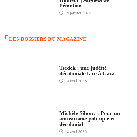
Humeur | Au-delà de
l’émotion
19 janvier 2026
LES DOSSIERS DU MAGAZINE
FRANCE
Tsedek : une judéité
décoloniale face à Gaza
13 avril 2026
FEMMES
Michèle Sibony : Pour un
antiracisme politique et
décolonial
13 avril 2026