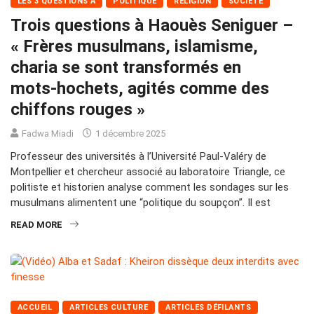
LES 3 QUESTIONS À
POLITIQUE
RELIGION
SOCIÉTÉ
Trois questions à Haouès Seniguer –
« Frères musulmans, islamisme,
charia se sont transformés en
mots‑hochets, agités comme des
chiffons rouges »
Fadwa Miadi
1 décembre 2025
Professeur des universités à l’Université Paul-Valéry de
Montpellier et chercheur associé au laboratoire Triangle, ce
politiste et historien analyse comment les sondages sur les
musulmans alimentent une “politique du soupçon”. Il est
READ MORE
ACCUEIL
ARTICLES CULTURE
ARTICLES DÉFILANTS