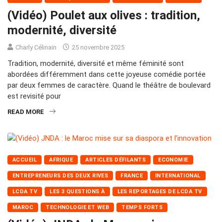
(Vidéo) Poulet aux olives : tradition,
modernité, diversité
Charly Célinain
25 novembre 2025
Tradition, modernité, diversité et même féminité sont
abordées différemment dans cette joyeuse comédie portée
par deux femmes de caractère. Quand le théâtre de boulevard
est revisité pour
READ MORE
ACCUEIL
AFRIQUE
ARTICLES DÉFILANTS
ECONOMIE
ENTREPRENEURS DES DEUX RIVES
FRANCE
INTERNATIONAL
LCDA TV
LES 3 QUESTIONS À
LES REPORTAGES DE LCDA TV
MAROC
TECHNOLOGIE ET WEB
TEMPS FORTS