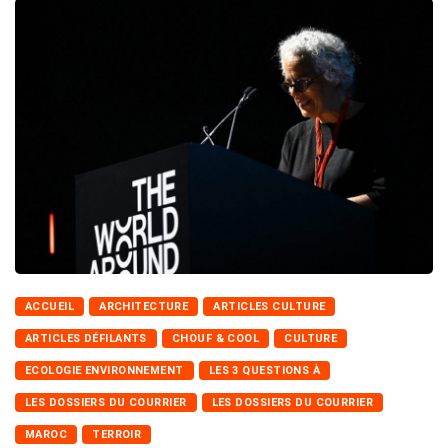
ACCUEIL
ARCHITECTURE
ARTICLES CULTURE
ARTICLES DÉFILANTS
CHOUF & COOL
CULTURE
ECOLOGIE ENVIRONNEMENT
LES 3 QUESTIONS À
LES DOSSIERS DU COURRIER
LES DOSSIERS DU COURRIER
MAROC
TERROIR