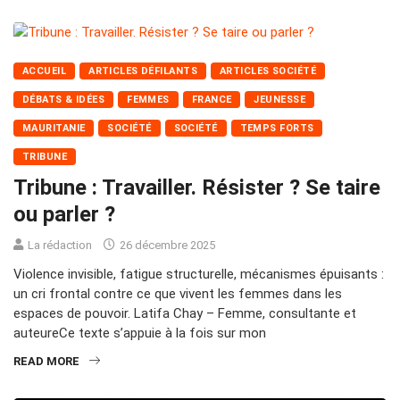
ACCUEIL
ARTICLES DÉFILANTS
ARTICLES SOCIÉTÉ
DÉBATS & IDÉES
FEMMES
FRANCE
JEUNESSE
MAURITANIE
SOCIÉTÉ
SOCIÉTÉ
TEMPS FORTS
TRIBUNE
Tribune : Travailler. Résister ? Se taire
ou parler ?
La rédaction
26 décembre 2025
Violence invisible, fatigue structurelle, mécanismes épuisants :
un cri frontal contre ce que vivent les femmes dans les
espaces de pouvoir. Latifa Chay – Femme, consultante et
auteureCe texte s’appuie à la fois sur mon
READ MORE