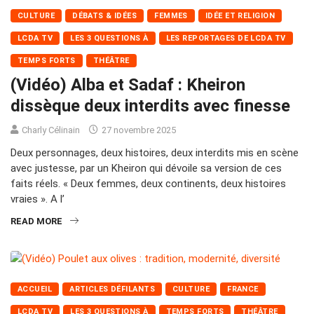
CULTURE
DÉBATS & IDÉES
FEMMES
IDÉE ET RELIGION
LCDA TV
LES 3 QUESTIONS À
LES REPORTAGES DE LCDA TV
TEMPS FORTS
THÉÂTRE
(Vidéo) Alba et Sadaf : Kheiron
dissèque deux interdits avec finesse
Charly Célinain
27 novembre 2025
Deux personnages, deux histoires, deux interdits mis en scène
avec justesse, par un Kheiron qui dévoile sa version de ces
faits réels. « Deux femmes, deux continents, deux histoires
vraies ». A l’
READ MORE
ACCUEIL
ARTICLES DÉFILANTS
CULTURE
FRANCE
LCDA TV
LES 3 QUESTIONS À
TEMPS FORTS
THÉÂTRE