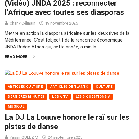
(Vidéo) JNDA 2025 : reconnecter
l’Afrique avec toutes ses diasporas
Charly Célinain
19 novembre 2025
Mettre en action la diaspora africaine sur les deux rives de la
Méditerranée. C’est l’objectif de la rencontre économique
JNDA Bridge Africa qui, cette année, a mis la
READ MORE
ARTICLES CULTURE
ARTICLES DÉFILANTS
CULTURE
DERNIÈRES MINUTES
LCDA TV
LES 3 QUESTIONS À
MUSIQUE
La DJ La Louuve honore le raï sur les
pistes de danse
Yassir GUELZIM
24 septembre 2025