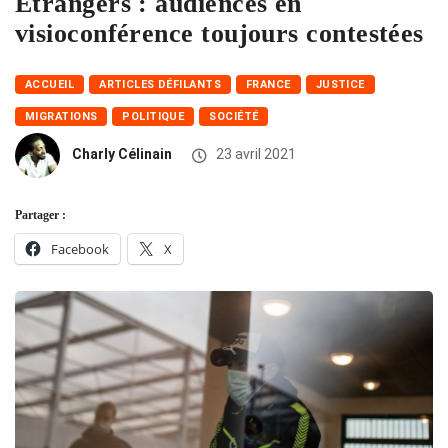
Etrangers : audiences en
visioconférence toujours contestées
ACCUEIL
ARTICLES DÉFILANTS
FRANCE
JUSTICE
MIGRATIONS
POLITIQUE
SOCIÉTÉ
Charly Célinain
23 avril 2021
Partager :
Facebook
X