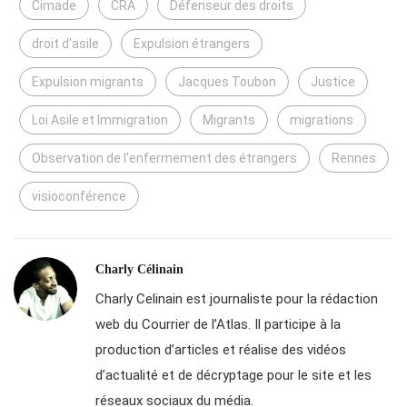
Cimade
CRA
Défenseur des droits
droit d'asile
Expulsion étrangers
Expulsion migrants
Jacques Toubon
Justice
Loi Asile et Immigration
Migrants
migrations
Observation de l'enfermement des étrangers
Rennes
visioconférence
Charly Célinain
Charly Celinain est journaliste pour la rédaction
web du Courrier de l’Atlas. Il participe à la
production d’articles et réalise des vidéos
d’actualité et de décryptage pour le site et les
réseaux sociaux du média.