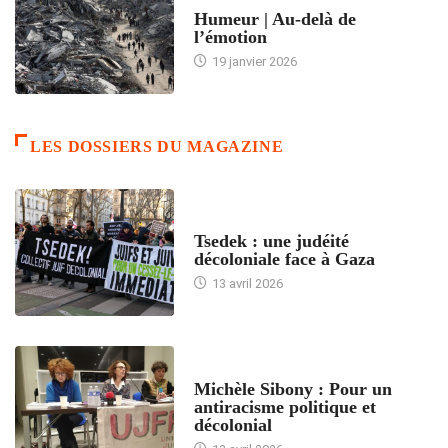
Humeur | Au-delà de
l’émotion
19 janvier 2026
LES DOSSIERS DU MAGAZINE
FRANCE
Tsedek : une judéité
décoloniale face à Gaza
13 avril 2026
FEMMES
Michèle Sibony : Pour un
antiracisme politique et
décolonial