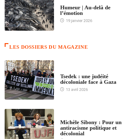
ACCUEIL
Humeur | Au-delà de
l’émotion
19 janvier 2026
LES DOSSIERS DU MAGAZINE
FRANCE
Tsedek : une judéité
décoloniale face à Gaza
13 avril 2026
FEMMES
Michèle Sibony : Pour un
antiracisme politique et
décolonial