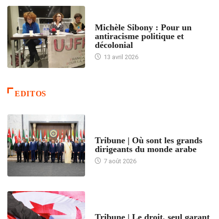
FEMMES
Michèle Sibony : Pour un
antiracisme politique et
décolonial
13 avril 2026
EDITOS
ACCUEIL
Tribune | Où sont les grands
dirigeants du monde arabe
7 août 2026
ACCUEIL
Tribune | Le droit, seul garant