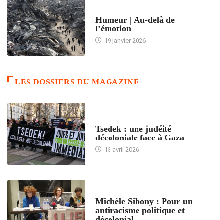
ACCUEIL
Humeur | Au-delà de
l’émotion
19 janvier 2026
LES DOSSIERS DU MAGAZINE
FRANCE
Tsedek : une judéité
décoloniale face à Gaza
13 avril 2026
FEMMES
Michèle Sibony : Pour un
antiracisme politique et
décolonial