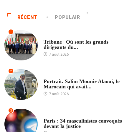
RÉCENT
POPULAIR
1
ACCUEIL
Tribune | Où sont les grands
dirigeants du...
7 août 2026
2
ACCUEIL
Portrait. Salim Mounir Alaoui, le
Marocain qui avait...
7 août 2026
3
ACCUEIL
Paris : 34 masculinistes convoqués
devant la justice