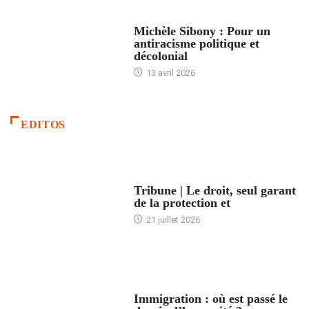
FEMMES
Michèle Sibony : Pour un
antiracisme politique et
décolonial
13 avril 2026
EDITOS
ACCUEIL
Tribune | Le droit, seul garant
de la protection et
21 juillet 2026
ARTICLES DÉFILANTS
Immigration : où est passé le