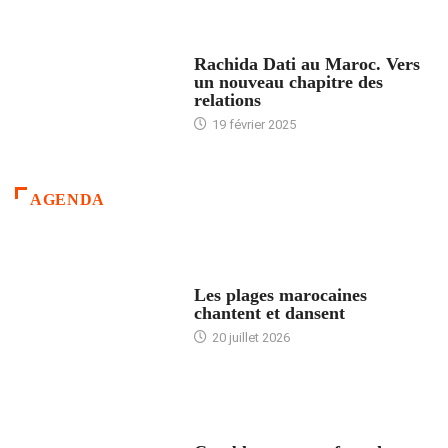
24 HEURES AVEC
Rachida Dati au Maroc. Vers
un nouveau chapitre des
relations
19 février 2025
AGENDA
ACCUEIL
Les plages marocaines
chantent et dansent
20 juillet 2026
ACCUEIL