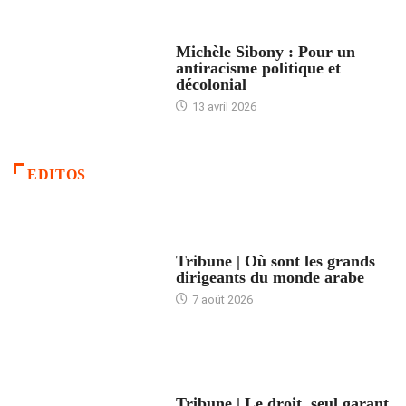
FEMMES
Michèle Sibony : Pour un
antiracisme politique et
décolonial
13 avril 2026
EDITOS
ACCUEIL
Tribune | Où sont les grands
dirigeants du monde arabe
7 août 2026
ACCUEIL
Tribune | Le droit, seul garant