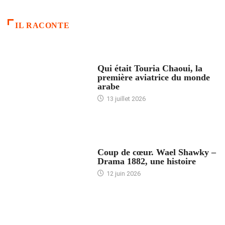
IL RACONTE
ARTICLES CULTURE
Qui était Touria Chaoui, la
première aviatrice du monde
arabe
13 juillet 2026
ACCUEIL
Coup de cœur. Wael Shawky –
Drama 1882, une histoire
12 juin 2026