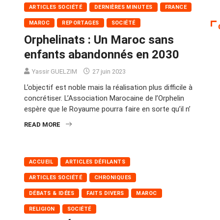
ARTICLES SOCIÉTÉ
DERNIÈRES MINUTES
FRANCE
MAROC
REPORTAGES
SOCIÉTÉ
Orphelinats : Un Maroc sans
enfants abandonnés en 2030
Yassir GUELZIM
27 juin 2023
L’objectif est noble mais la réalisation plus difficile à
concrétiser. L’Association Marocaine de l’Orphelin
espère que le Royaume pourra faire en sorte qu’il n’
READ MORE
ACCUEIL
ARTICLES DÉFILANTS
ARTICLES SOCIÉTÉ
CHRONIQUES
DÉBATS & IDÉES
FAITS DIVERS
MAROC
RELIGION
SOCIÉTÉ