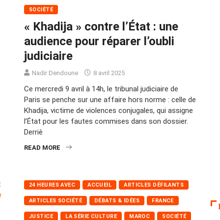
SOCIÉTÉ
« Khadija » contre l’État : une
audience pour réparer l’oubli
judiciaire
Nadir Dendoune
8 avril 2025
Ce mercredi 9 avril à 14h, le tribunal judiciaire de
Paris se penche sur une affaire hors norme : celle de
Khadija, victime de violences conjugales, qui assigne
l’État pour les fautes commises dans son dossier.
Derriè
READ MORE
24 HEURES AVEC
ACCUEIL
ARTICLES DÉFILANTS
ARTICLES SOCIÉTÉ
DÉBATS & IDÉES
FRANCE
JUSTICE
LA SÉRIE CULTURE
MAROC
SOCIÉTÉ