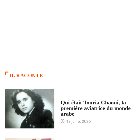
IL RACONTE
ARTICLES CULTURE
Qui était Touria Chaoui, la
première aviatrice du monde
arabe
13 juillet 2026