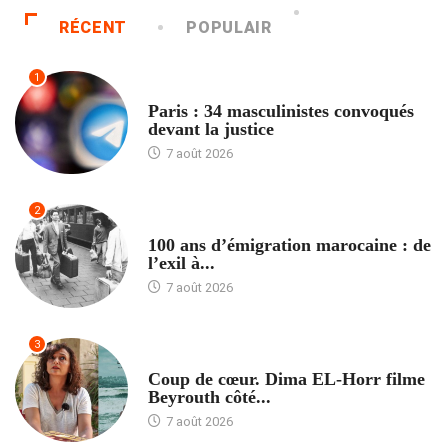
RÉCENT
POPULAIR
1
ACCUEIL
Paris : 34 masculinistes convoqués
devant la justice
7 août 2026
2
ACCUEIL
100 ans d’émigration marocaine : de
l’exil à...
7 août 2026
3
ACCUEIL
Coup de cœur. Dima EL-Horr filme
Beyrouth côté...
7 août 2026