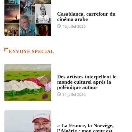
ACCUEIL
Casablanca, carrefour du
cinéma arabe
16 juillet 2026
ENVOYE SPECIAL
ACCUEIL
Des artistes interpellent le
monde culturel après la
polémique autour
31 juillet 2026
ACCUEIL
« La France, la Norvège,
l’Algérie : mon cœur est