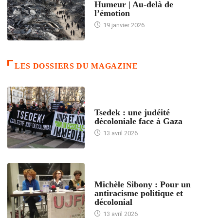
Humeur | Au-delà de
l’émotion
19 janvier 2026
LES DOSSIERS DU MAGAZINE
FRANCE
Tsedek : une judéité
décoloniale face à Gaza
13 avril 2026
FEMMES
Michèle Sibony : Pour un
antiracisme politique et
décolonial
13 avril 2026