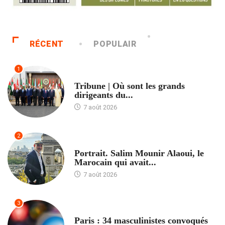
RÉCENT
POPULAIR
1
ACCUEIL
Tribune | Où sont les grands
dirigeants du...
7 août 2026
2
ACCUEIL
Portrait. Salim Mounir Alaoui, le
Marocain qui avait...
7 août 2026
3
ACCUEIL
Paris : 34 masculinistes convoqués