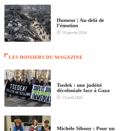
ACCUEIL
Humeur | Au-delà de
l’émotion
19 janvier 2026
LES DOSSIERS DU MAGAZINE
FRANCE
Tsedek : une judéité
décoloniale face à Gaza
13 avril 2026
FEMMES
Michèle Sibony : Pour un