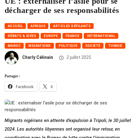
UE : externaliser l’asile pour se
décharger de ses responsabilités
ACCUEIL
AFRIQUE
ARTICLES DÉFILANTS
DÉBATS & IDÉES
EUROPE
FRANCE
INTERNATIONAL
MAROC
MIGRATIONS
POLITIQUE
SOCIÉTÉ
TUNISIE
Charly Célinain
2 juillet 2025
Partager :
Facebook
X
Migrants nigérians en attente d’expulsion à Tripoli, le 30 juillet
2024. Les autorités libyennes ont organisé leur retour, en
coordination avec le Bureau de lutte contre l’immigration