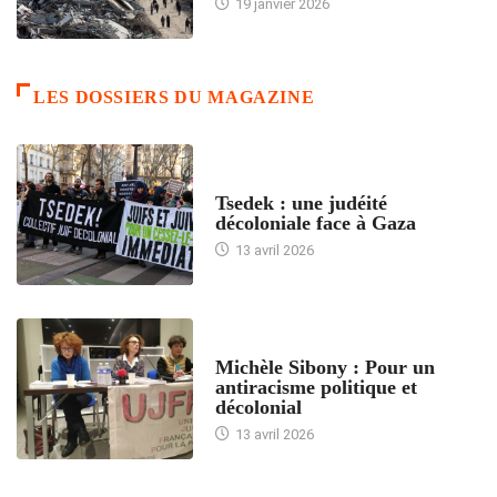
19 janvier 2026
LES DOSSIERS DU MAGAZINE
FRANCE
Tsedek : une judéité
décoloniale face à Gaza
13 avril 2026
FEMMES
Michèle Sibony : Pour un
antiracisme politique et
décolonial
13 avril 2026