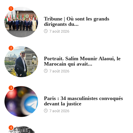
1
ACCUEIL
Tribune | Où sont les grands
dirigeants du...
7 août 2026
2
ACCUEIL
Portrait. Salim Mounir Alaoui, le
Marocain qui avait...
7 août 2026
3
ACCUEIL
Paris : 34 masculinistes convoqués
devant la justice
7 août 2026
4
ACCUEIL