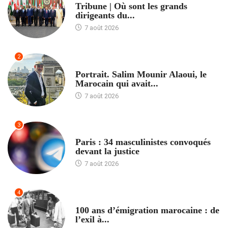
Tribune | Où sont les grands
dirigeants du...
7 août 2026
2
ACCUEIL
Portrait. Salim Mounir Alaoui, le
Marocain qui avait...
7 août 2026
3
ACCUEIL
Paris : 34 masculinistes convoqués
devant la justice
7 août 2026
4
ACCUEIL
100 ans d’émigration marocaine : de
l’exil à...