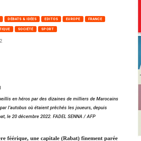
DÉBATS & IDÉES
EDITOS
EUROPE
FRANCE
TIQUE
SOCIÉTÉ
SPORT
2
ueillis en héros par des dizaines de milliers de Marocains
ar l’autobus où étaient prêchés les joueurs, depuis
Rabat, le 20 décembre 2022. FADEL SENNA / AFP
re féérique, une capitale (Rabat) finement parée