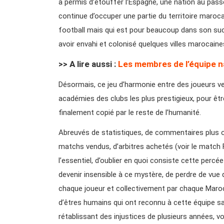
a permis d’étouffer l’Espagne, une nation au passé i
continue d’occuper une partie du territoire marocai
football mais qui est pour beaucoup dans son suc
avoir envahi et colonisé quelques villes marocaine
>> A lire aussi :
Les membres de l’équipe n
Désormais, ce jeu d’harmonie entre des joueurs v
académies des clubs les plus prestigieux, pour êtr
finalement copié par le reste de l’humanité.
Abreuvés de statistiques, de commentaires plus 
matchs vendus, d’arbitres achetés (voir le match
l’essentiel, d’oublier en quoi consiste cette perc
devenir insensible à ce mystère, de perdre de vue 
chaque joueur et collectivement par chaque Marocain
d’êtres humains qui ont reconnu à cette équipe sa
rétablissant des injustices de plusieurs années, vo