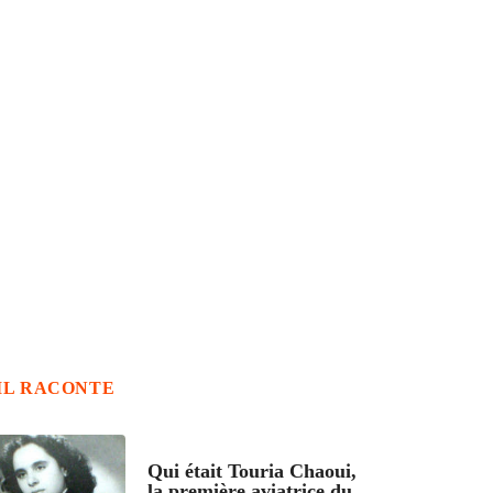
IL RACONTE
ARTICLES CULTURE
Qui était Touria Chaoui,
la première aviatrice du