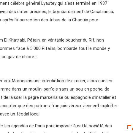
ent célèbre général Lyautey qui s’est terminé en 1937
s avec des dates précises, le bombardement de Casablanca,
après l’insurrection des tribus de la Chaouia pour
 El Khattabi, Pétain, en véritable boucher du Rif, non
0 hommes face à 5 000 Rifains, bombarde tout le monde y
 au gaz de chlore !
er aux Marocains une interdiction de circuler, alors que les
comme dans un moulin, parfois sans un sou en poche, de
de laisser la pègre marseillaise ou espagnole s’installer et
 accepter que des patrons français véreux viennent exploiter
avec un féodal local.
er les agendas de Paris pour imposer à cette société des