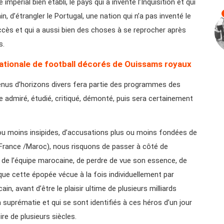
mpérial bien établi, le pays qui a inventé l’Inquisition et qui
n, d’étrangler le Portugal, une nation qui n’a pas inventé le
cès et qui a aussi bien des choses à se reprocher après
s.
ationale de football décorés de Ouissams royaux
enus d’horizons divers fera partie des programmes des
e admiré, étudié, critiqué, démonté, puis sera certainement
ou moins insipides, d’accusations plus ou moins fondées de
 France /Maroc), nous risquons de passer à côté de
ée de l’équipe marocaine, de perdre de vue son essence, de
que cette épopée vécue à la fois individuellement par
, avant d’être le plaisir ultime de plusieurs milliards
 suprématie et qui se sont identifiés à ces héros d’un jour
ire de plusieurs siècles.