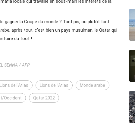
afia locale qui travaille en sous-main les intérêts de la
 gagner la Coupe du monde ? Tant pis, ou plutôt tant
abe, après tout, c’est bien un pays musulman, le Qatar qui
istoire du foot !
L SENNA / AFP
Lions de l'Atlas
Lions de l’Atlas
Monde arabe
nt/Occident
Qatar 2022