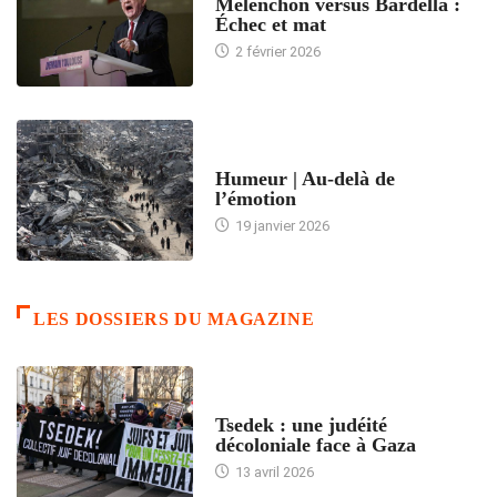
Mélenchon versus Bardella :
Échec et mat
2 février 2026
ACCUEIL
Humeur | Au-delà de
l’émotion
19 janvier 2026
LES DOSSIERS DU MAGAZINE
FRANCE
Tsedek : une judéité
décoloniale face à Gaza
13 avril 2026