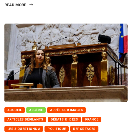
READ MORE
ACCUEIL
ALGÉRIE
ARRÊT SUR IMAGES
ARTICLES DÉFILANTS
DÉBATS & IDÉES
FRANCE
LES 3 QUESTIONS À
POLITIQUE
REPORTAGES