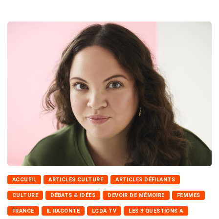
ACCUEIL
ARTICLES CULTURE
ARTICLES DÉFILANTS
CULTURE
DÉBATS & IDÉES
DEVOIR DE MÉMOIRE
FEMMES
FRANCE
IL RACONTE
LCDA TV
LES 3 QUESTIONS À