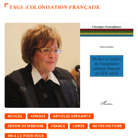
TAGS :COLONISATION FRANÇAISE
ACCUEIL
AFRIQUE
ARTICLES DÉFILANTS
DEVOIR DE MÉMOIRE
FRANCE
LIVRES
NOTRE HISTOIRE
ON A LU POUR VOUS