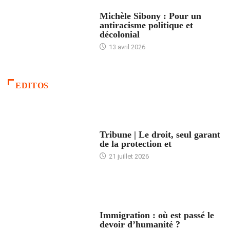
FEMMES
Michèle Sibony : Pour un
antiracisme politique et
décolonial
13 avril 2026
EDITOS
ACCUEIL
Tribune | Le droit, seul garant
de la protection et
21 juillet 2026
ARTICLES DÉFILANTS
Immigration : où est passé le
devoir d’humanité ?