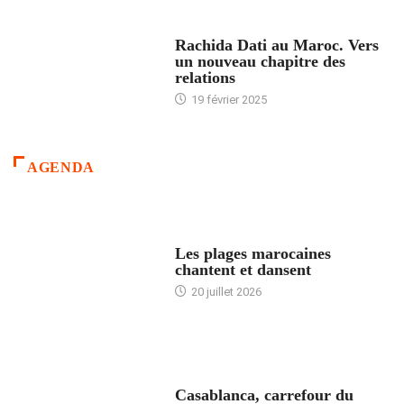
24 HEURES AVEC
Rachida Dati au Maroc. Vers
un nouveau chapitre des
relations
19 février 2025
AGENDA
ACCUEIL
Les plages marocaines
chantent et dansent
20 juillet 2026
ACCUEIL
Casablanca, carrefour du