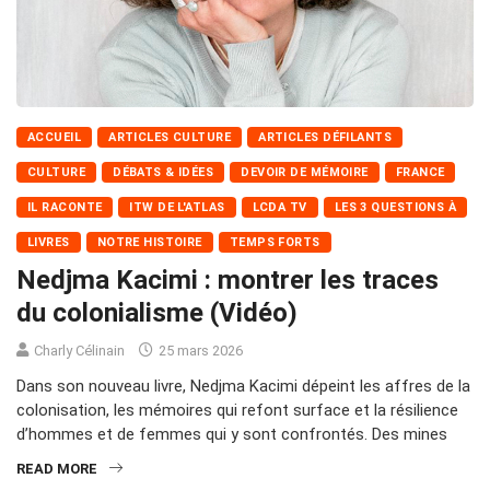
ACCUEIL
ARTICLES CULTURE
ARTICLES DÉFILANTS
CULTURE
DÉBATS & IDÉES
DEVOIR DE MÉMOIRE
FRANCE
IL RACONTE
ITW DE L'ATLAS
LCDA TV
LES 3 QUESTIONS À
LIVRES
NOTRE HISTOIRE
TEMPS FORTS
Nedjma Kacimi : montrer les traces
du colonialisme (Vidéo)
Charly Célinain
25 mars 2026
Dans son nouveau livre, Nedjma Kacimi dépeint les affres de la
colonisation, les mémoires qui refont surface et la résilience
d’hommes et de femmes qui y sont confrontés. Des mines
READ MORE