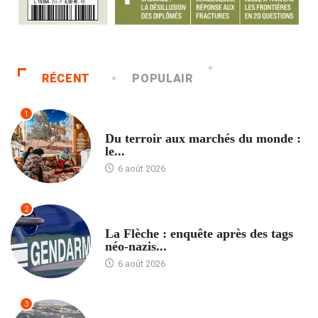
RÉCENT
POPULAIR
1
ACCUEIL
Du terroir aux marchés du monde :
le...
6 août 2026
2
ACCUEIL
La Flèche : enquête après des tags
néo-nazis...
6 août 2026
3
ACCUEIL