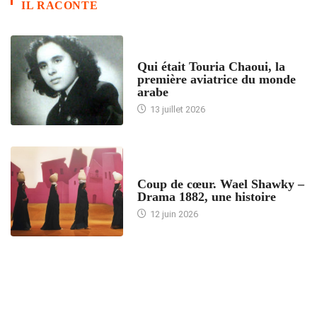
IL RACONTE
ARTICLES CULTURE
Qui était Touria Chaoui, la
première aviatrice du monde
arabe
13 juillet 2026
ACCUEIL
Coup de cœur. Wael Shawky –
Drama 1882, une histoire
12 juin 2026