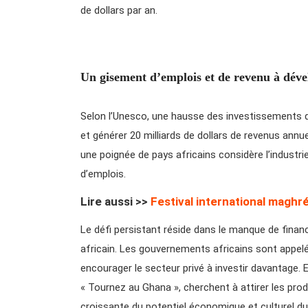
de dollars par an.
Un gisement d’emplois et de revenu à dév
Selon l’Unesco, une hausse des investissements da
et générer 20 milliards de dollars de revenus annu
une poignée de pays africains considère l’indust
d’emplois.
Lire aussi >>
Festival international maghré
Le défi persistant réside dans le manque de fina
africain. Les gouvernements africains sont appelé
encourager le secteur privé à investir davantage. E
« Tournez au Ghana », cherchent à attirer les pro
croissante du potentiel économique et culturel du