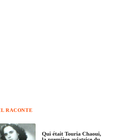
IL RACONTE
ARTICLES CULTURE
Qui était Touria Chaoui,
la première aviatrice du