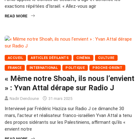
exactions répétées d’Israël. « Allez-vous agir
READ MORE
ACCUEIL
ARTICLES DÉFILANTS
CINÉMA
CULTURE
FRANCE
INTERNATIONAL
POLITIQUE
PROCHE-ORIENT
« Même notre Shoah, ils nous l’envient
» : Yvan Attal dérape sur Radio J
Nadir Dendoune
31 mars 2025
Interviewé par Frédéric Haziza sur Radio J ce dimanche 30
mars, l’acteur et réalisateur franco-israélien Yvan Attal a tenu
des propos sidérants sur les Palestiniens, affirmant qu’ils «
envient notre
READ MORE