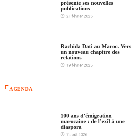
présente ses nouvelles
publications
21 février 2025
24 HEURES AVEC
Rachida Dati au Maroc. Vers
un nouveau chapitre des
relations
19 février 2025
AGENDA
ACCUEIL
100 ans d’émigration
marocaine : de l’exil à une
diaspora
7 août 2026