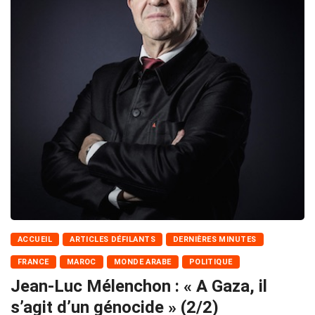
ACCUEIL
ARTICLES DÉFILANTS
DERNIÈRES MINUTES
FRANCE
MAROC
MONDE ARABE
POLITIQUE
Jean-Luc Mélenchon : « A Gaza, il
s’agit d’un génocide » (2/2)