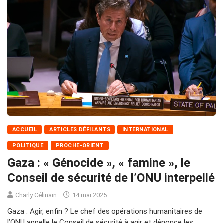
ACCUEIL
ARTICLES DÉFILANTS
INTERNATIONAL
POLITIQUE
PROCHE-ORIENT
Gaza : « Génocide », « famine », le
Conseil de sécurité de l’ONU interpellé
Charly Célinain
14 mai 2025
Gaza : Agir, enfin ? Le chef des opérations humanitaires de
l’ONU appelle le Conseil de sécurité à agir et dénonce les