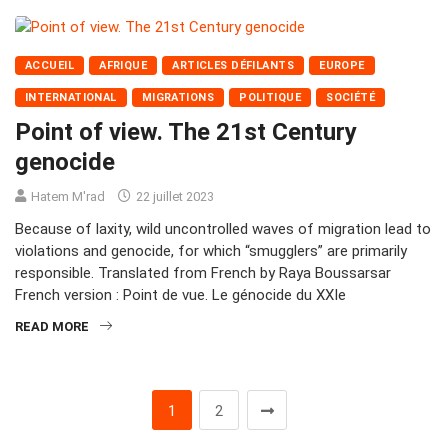
ACCUEIL
AFRIQUE
ARTICLES DÉFILANTS
EUROPE
INTERNATIONAL
MIGRATIONS
POLITIQUE
SOCIÉTÉ
Point of view. The 21st Century
genocide
Hatem M'rad
22 juillet 2023
Because of laxity, wild uncontrolled waves of migration lead to
violations and genocide, for which “smugglers” are primarily
responsible. Translated from French by Raya Boussarsar
French version : Point de vue. Le génocide du XXIe
READ MORE
1
2