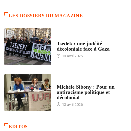
LES DOSSIERS DU MAGAZINE
FRANCE
Tsedek : une judéité
décoloniale face à Gaza
13 avril 2026
FEMMES
Michèle Sibony : Pour un
antiracisme politique et
décolonial
13 avril 2026
EDITOS