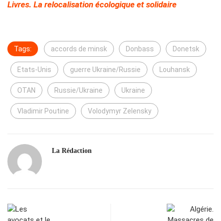
Livres. La relocalisation écologique et solidaire
Tags:
accords de minsk
Donbass
Donetsk
Etats-Unis
guerre Ukraine/Russie
Louhansk
OTAN
Russie/Ukraine
Ukraine
Vladimir Poutine
Volodymyr Zelensky
La Rédaction