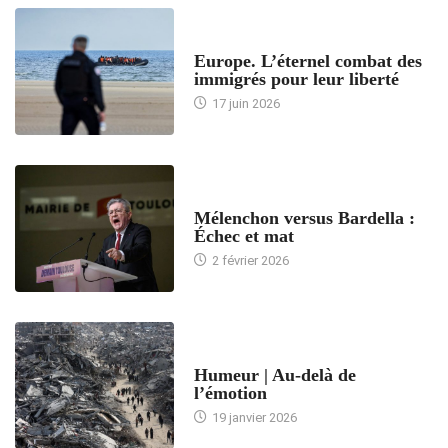
ACCUEIL
Europe. L’éternel combat des
immigrés pour leur liberté
17 juin 2026
ACCUEIL
Mélenchon versus Bardella :
Échec et mat
2 février 2026
ACCUEIL
Humeur | Au-delà de
l’émotion
19 janvier 2026