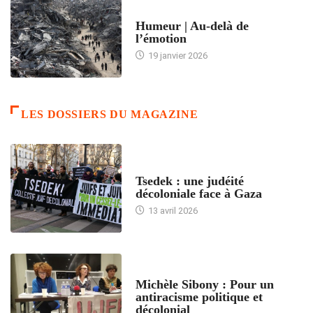
ACCUEIL
Humeur | Au-delà de
l’émotion
19 janvier 2026
LES DOSSIERS DU MAGAZINE
FRANCE
Tsedek : une judéité
décoloniale face à Gaza
13 avril 2026
FEMMES
Michèle Sibony : Pour un
antiracisme politique et
décolonial