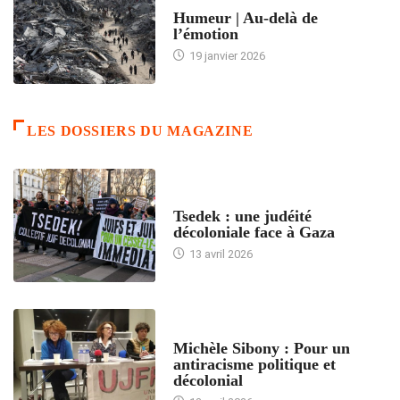
ACCUEIL
Humeur | Au-delà de
l’émotion
19 janvier 2026
LES DOSSIERS DU MAGAZINE
FRANCE
Tsedek : une judéité
décoloniale face à Gaza
13 avril 2026
FEMMES
Michèle Sibony : Pour un
antiracisme politique et
décolonial